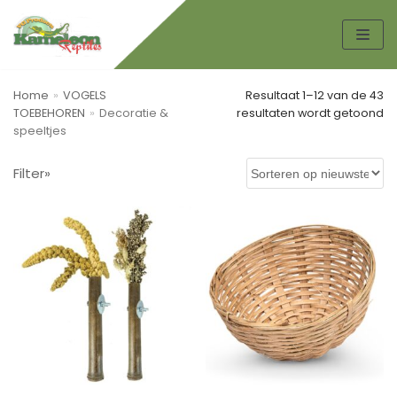
Spring
naar
de
Home
»
VOGELS
Resultaat 1–12 van de 43
inhoud
TOEBEHOREN
»
Decoratie &
resultaten wordt getoond
speeltjes
Zoek
Filter»
ZO
EK
EN
Productcategorieën
AMFIBIEËN
KIKKERS
PADDEN
Boeken
HONDEN TOEBEHOREN