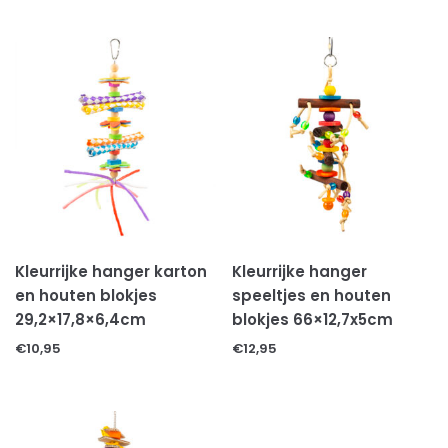
SCHORPIOENEN
VOGELSPINNEN
REPTIELEN
GECKOS
HAGEDISSEN
KAMELEONS
LANDSCHILDPADDEN
SLANGEN
WATERSCHILDPADDEN
Kleurrijke hanger karton
Kleurrijke hanger
REPTIELEN TOEBEHOREN
en houten blokjes
speeltjes en houten
Decoratie & schuilplaatsen
29,2×17,8×6,4cm
blokjes 66×12,7x5cm
Levende terrariumplanten
€
10,95
€
12,95
Substraten
Thermometers & hygrometers
Thermostaten