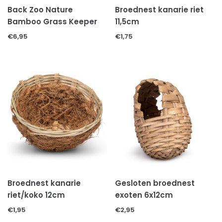
Voer & beloningen
Back Zoo Nature
Broednest kanarie riet
KATTEN TOEBEHOREN
Bamboo Grass Keeper
11,5cm
KNAAGDIEREN
€
6,95
€
1,75
CAVIA'S
HAMSTERS
KONIJNEN
KNAAGDIEREN TOEBEHOREN
Bodembedekkingen
Decoratie & speeltjes
Kooien & hokken
Voer
Hooi
Voer/drinkbakken
Broednest kanarie
Gesloten broednest
ONGEWERVELDE DIEREN
riet/koko 12cm
exoten 6x12cm
INSECTEN
€
1,95
€
2,95
MILJOENPOTEN