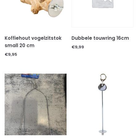
Decoratie & speeltjes
Kooien
Voer
Voer/drinkbakken
Koffiehout vogelzitstok
Dubbele touwring 16cm
small 20 cm
€
9,99
Volg ons op:
€
9,95