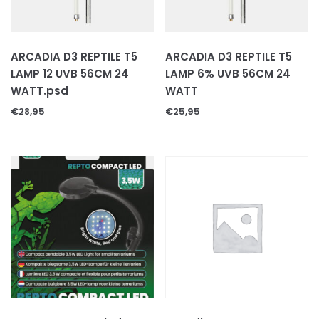
Decoratie & speeltjes
Kooien
ARCADIA D3 REPTILE T5
ARCADIA D3 REPTILE T5
Voer
LAMP 12 UVB 56CM 24
LAMP 6% UVB 56CM 24
Voer/drinkbakken
WATT.psd
WATT
€
28,95
€
25,95
Volg ons op: