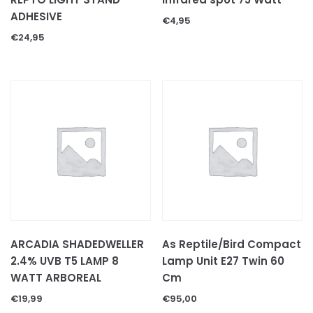
Voer & beloningen
ADHESIVE
€
4,95
KATTEN TOEBEHOREN
€
24,95
KNAAGDIEREN
CAVIA'S
HAMSTERS
KONIJNEN
KNAAGDIEREN TOEBEHOREN
Bodembedekkingen
Decoratie & speeltjes
Kooien & hokken
Voer
Hooi
ARCADIA SHADEDWELLER
As Reptile/Bird Compact
Voer/drinkbakken
2.4% UVB T5 LAMP 8
Lamp Unit E27 Twin 60
ONGEWERVELDE DIEREN
WATT ARBOREAL
Cm
INSECTEN
€
19,99
€
95,00
MILJOENPOTEN