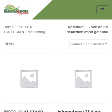
Spring
naar
de
Home
»
REPTIELEN
Resultaat 1–12 van de 216
inhoud
TOEBEHOREN
»
Verlichting
resultaten wordt getoond
Zoek
Filter»
ZO
EK
EN
Productcategorieën
AMFIBIEËN
KIKKERS
PADDEN
Boeken
HONDEN TOEBEHOREN
REPTO LIGHT STAND
Infrared spot 75 Watt