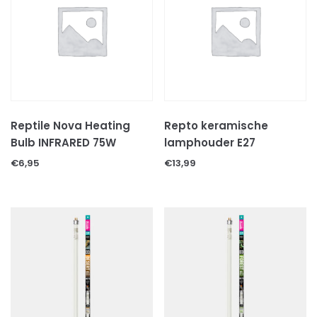
Transportboxen
Verlichting
UVB lampen
WARMTE lampen
Verwarming
Vitamienen en calcium
Reptile Nova Heating
Repto keramische
Voer & mineralen
Bulb INFRARED 75W
lamphouder E27
Diepvries voer
€
6,95
€
13,99
Levend voer
Voer/drinkbakken
TERRARIUMS & AQUARIUMS
Uncategorized
VISSEN
VISSEN TOEBEHOREN
VOGELS
VOGELS TOEBEHOREN