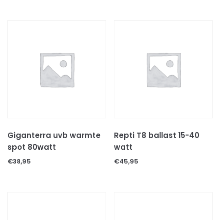
SCHORPIOENEN
VOGELSPINNEN
REPTIELEN
GECKOS
HAGEDISSEN
KAMELEONS
LANDSCHILDPADDEN
SLANGEN
WATERSCHILDPADDEN
Giganterra uvb warmte
Repti T8 ballast 15-40
REPTIELEN TOEBEHOREN
spot 80watt
watt
Decoratie & schuilplaatsen
€
38,95
€
45,95
Levende terrariumplanten
Substraten
Thermometers & hygrometers
Thermostaten