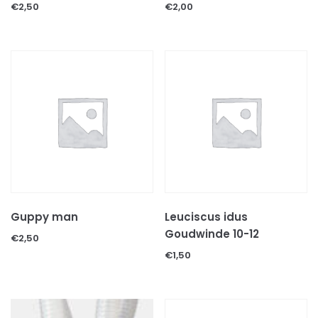
Voer & beloningen
€
2,50
€
2,00
KATTEN TOEBEHOREN
KNAAGDIEREN
CAVIA'S
HAMSTERS
KONIJNEN
KNAAGDIEREN TOEBEHOREN
Bodembedekkingen
Decoratie & speeltjes
Kooien & hokken
Voer
Guppy man
Leuciscus idus
Hooi
Goudwinde 10-12
€
2,50
Voer/drinkbakken
€
1,50
ONGEWERVELDE DIEREN
INSECTEN
MILJOENPOTEN