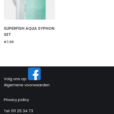
Transportboxen
Verlichting
UVB lampen
WARMTE lampen
SUPERFISH AQUA SYPHON
Verwarming
SET
Vitamienen en calcium
€
7,95
Voer & mineralen
Diepvries voer
Levend voer
Voer/drinkbakken
TERRARIUMS & AQUARIUMS
Volg ons op:
Uncategorized
Algemene voorwaarden
VISSEN
VISSEN TOEBEHOREN
Privacy policy
VOGELS
Tel:
011 25 34 73
VOGELS TOEBEHOREN