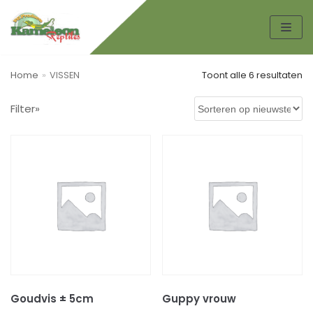
Spring
naar
de
Home
»
VISSEN
Toont alle 6 resultaten
inhoud
Filter»
Zoek
ZO
EK
EN
Productcategorieën
AMFIBIEËN
KIKKERS
PADDEN
Boeken
HONDEN TOEBEHOREN
Goudvis ± 5cm
Guppy vrouw