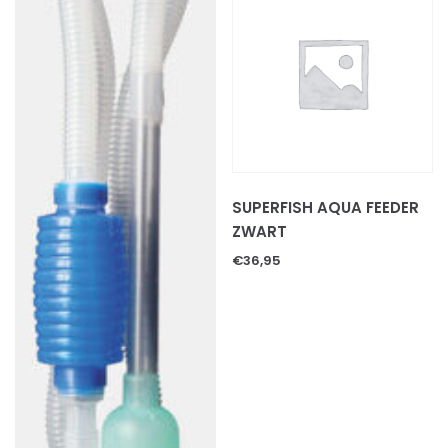
SCHORPIOENEN
VOGELSPINNEN
REPTIELEN
GECKOS
HAGEDISSEN
KAMELEONS
LANDSCHILDPADDEN
SUPERFISH AQUA FEEDER
SLANGEN
ZWART
WATERSCHILDPADDEN
€
36,95
REPTIELEN TOEBEHOREN
Decoratie & schuilplaatsen
Levende terrariumplanten
Substraten
Thermometers & hygrometers
Thermostaten