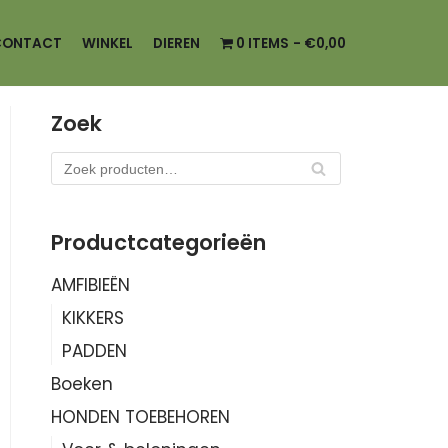
CONTACT
WINKEL
DIEREN
0 ITEMS
€0,00
Zoek
ZO
EK
EN
Productcategorieën
AMFIBIEËN
KIKKERS
PADDEN
Boeken
HONDEN TOEBEHOREN