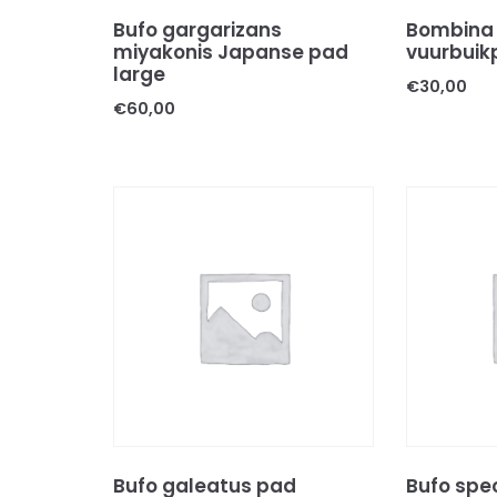
Bufo gargarizans
Bombina 
miyakonis Japanse pad
vuurbuik
large
€
30,00
€
60,00
Bufo galeatus pad
Bufo spe