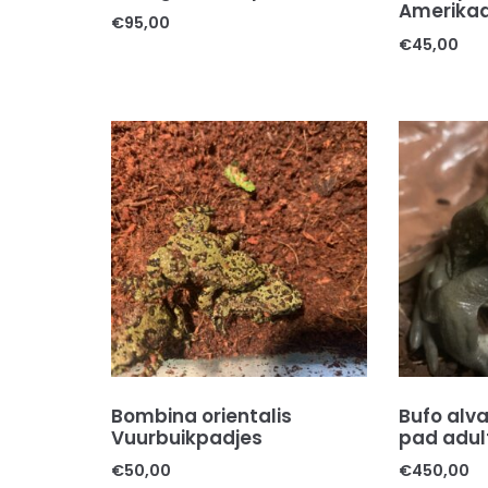
Amerikaa
€
95,00
€
45,00
Bombina orientalis
Bufo alva
Vuurbuikpadjes
pad adul
€
50,00
€
450,00