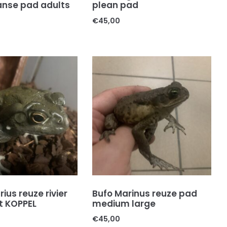
nse pad adults
plean pad
€
45,00
rius reuze rivier
Bufo Marinus reuze pad
t KOPPEL
medium large
€
45,00