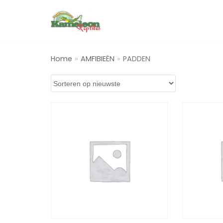
Spring
naar
de
Home
»
AMFIBIEËN
»
PADDEN
inhoud