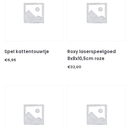
Transportboxen
Verlichting
UVB lampen
WARMTE lampen
Verwarming
Vitamienen en calcium
Spel kattentouwtje
Roxy laserspeelgoed
Voer & mineralen
8x8x10,5cm roze
€
6,95
Diepvries voer
€
32,00
Levend voer
Voer/drinkbakken
TERRARIUMS & AQUARIUMS
Uncategorized
VISSEN
VISSEN TOEBEHOREN
VOGELS
VOGELS TOEBEHOREN