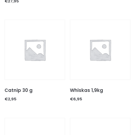
€
27,95
SCHORPIOENEN
VOGELSPINNEN
REPTIELEN
GECKOS
HAGEDISSEN
KAMELEONS
LANDSCHILDPADDEN
SLANGEN
WATERSCHILDPADDEN
REPTIELEN TOEBEHOREN
Catnip 30 g
Whiskas 1,9kg
Decoratie & schuilplaatsen
€
2,95
€
6,95
Levende terrariumplanten
Substraten
Thermometers & hygrometers
Thermostaten