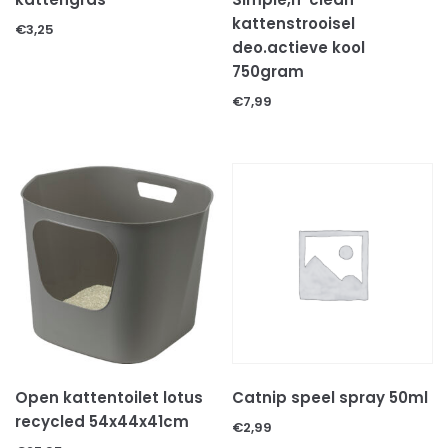
Voer & beloningen
kattenstrooisel
€
3,25
KATTEN TOEBEHOREN
deo.actieve kool
KNAAGDIEREN
750gram
CAVIA'S
€
7,99
HAMSTERS
KONIJNEN
KNAAGDIEREN TOEBEHOREN
Bodembedekkingen
Decoratie & speeltjes
Kooien & hokken
Voer
Hooi
Voer/drinkbakken
ONGEWERVELDE DIEREN
Open kattentoilet lotus
Catnip speel spray 50ml
INSECTEN
recycled 54x44x41cm
€
2,99
MILJOENPOTEN