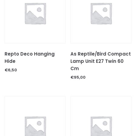
Transportboxen
Verlichting
UVB lampen
WARMTE lampen
Verwarming
Vitamienen en calcium
Repto Deco Hanging
As Reptile/Bird Compact
Voer & mineralen
Hide
Lamp Unit E27 Twin 60
Diepvries voer
Cm
€
6,50
Levend voer
€
95,00
Voer/drinkbakken
TERRARIUMS & AQUARIUMS
Uncategorized
VISSEN
VISSEN TOEBEHOREN
VOGELS
VOGELS TOEBEHOREN