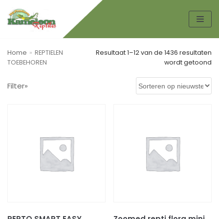
Spring
naar
de
Home
»
REPTIELEN
Resultaat 1–12 van de 1436 resultaten
inhoud
TOEBEHOREN
wordt getoond
Zoek
Filter»
ZO
EK
EN
Productcategorieën
AMFIBIEËN
KIKKERS
PADDEN
Boeken
HONDEN TOEBEHOREN
REPTO SMART EASY
Zoomed repti flora mini