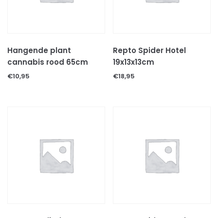
Decoratie & speeltjes
Kooien
Voer
Hangende plant
Repto Spider Hotel
Voer/drinkbakken
cannabis rood 65cm
19x13x13cm
€
10,95
€
18,95
Volg ons op: