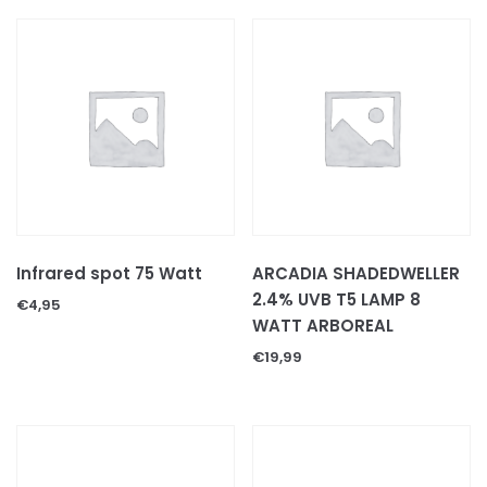
SCHORPIOENEN
VOGELSPINNEN
REPTIELEN
GECKOS
HAGEDISSEN
KAMELEONS
LANDSCHILDPADDEN
SLANGEN
Infrared spot 75 Watt
ARCADIA SHADEDWELLER
WATERSCHILDPADDEN
2.4% UVB T5 LAMP 8
REPTIELEN TOEBEHOREN
€
4,95
WATT ARBOREAL
Decoratie & schuilplaatsen
€
19,99
Levende terrariumplanten
Substraten
Thermometers & hygrometers
Thermostaten