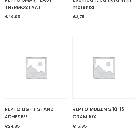
Voer & beloningen
THERMOSTAAT
morenta
KATTEN TOEBEHOREN
€
49,95
€
2,75
KNAAGDIEREN
CAVIA'S
HAMSTERS
KONIJNEN
KNAAGDIEREN TOEBEHOREN
Bodembedekkingen
Decoratie & speeltjes
Kooien & hokken
Voer
Hooi
REPTO LIGHT STAND
REPTO MUIZEN S 10-15
Voer/drinkbakken
ADHESIVE
GRAM 10X
ONGEWERVELDE DIEREN
€
24,95
€
15,95
INSECTEN
MILJOENPOTEN