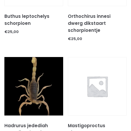
Decoratie & speeltjes
Kooien
Buthus leptochelys
Orthochirus innesi
schorpioen
dwerg dikstaart
Voer
schorpioentje
€
25,00
Voer/drinkbakken
€
25,00
Volg ons op:
Hadrurus jedediah
Mastigoproctus