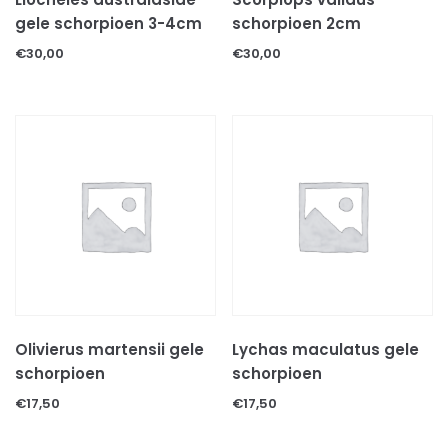
Voer & beloningen
gele schorpioen 3-4cm
schorpioen 2cm
KATTEN TOEBEHOREN
€
30,00
€
30,00
KNAAGDIEREN
CAVIA'S
HAMSTERS
KONIJNEN
KNAAGDIEREN TOEBEHOREN
Bodembedekkingen
Decoratie & speeltjes
Kooien & hokken
Voer
Hooi
Olivierus martensii gele
Lychas maculatus gele
Voer/drinkbakken
schorpioen
schorpioen
ONGEWERVELDE DIEREN
€
17,50
€
17,50
INSECTEN
MILJOENPOTEN