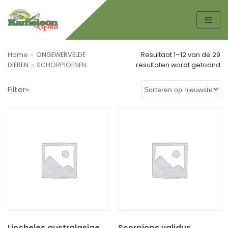
Spring
naar
de
Home
»
ONGEWERVELDE
Resultaat 1–12 van de 29
inhoud
DIEREN
»
SCHORPIOENEN
resultaten wordt getoond
Zoek
Filter»
ZO
EK
EN
Productcategorieën
AMFIBIEËN
KIKKERS
PADDEN
Boeken
HONDEN TOEBEHOREN
Liocheles australasiae
Scorpiops validus