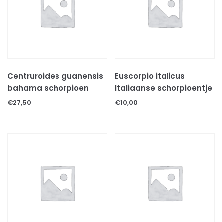
Transportboxen
Verlichting
UVB lampen
WARMTE lampen
Verwarming
Centruroides guanensis
Euscorpio italicus
Vitamienen en calcium
bahama schorpioen
Italiaanse schorpioentje
Voer & mineralen
€
27,50
€
10,00
Diepvries voer
Levend voer
Voer/drinkbakken
TERRARIUMS & AQUARIUMS
Uncategorized
VISSEN
VISSEN TOEBEHOREN
VOGELS
VOGELS TOEBEHOREN