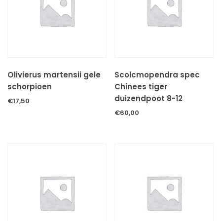
Decoratie & speeltjes
Kooien
Voer
Voer/drinkbakken
Olivierus martensii gele
Scolcmopendra spec
schorpioen
Chinees tiger
Volg ons op:
duizendpoot 8-12
€
17,50
€
60,00