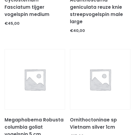
Voer & beloningen
Fasciatum tijger
geniculata reuze knie
KATTEN TOEBEHOREN
vogelspin medium
streepvogelspin male
KNAAGDIEREN
large
€
45,00
CAVIA'S
€
40,00
HAMSTERS
KONIJNEN
KNAAGDIEREN TOEBEHOREN
Bodembedekkingen
Decoratie & speeltjes
Kooien & hokken
Voer
Hooi
Voer/drinkbakken
ONGEWERVELDE DIEREN
Megaphobema Robusta
Ornithoctoninae sp
INSECTEN
columbia goliat
Vietnam silver 1cm
MILJOENPOTEN
vogelspin 5 cm