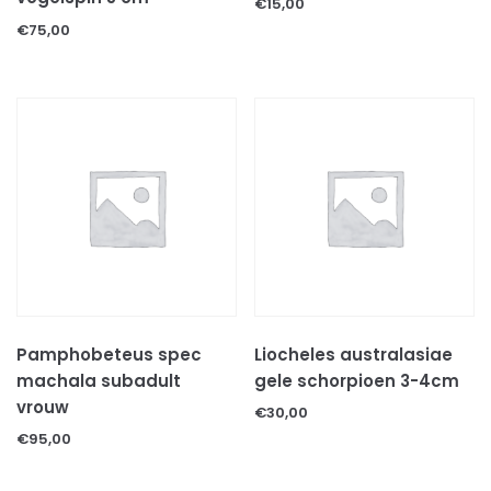
€
15,00
SCHORPIOENEN
€
75,00
VOGELSPINNEN
REPTIELEN
GECKOS
HAGEDISSEN
KAMELEONS
LANDSCHILDPADDEN
SLANGEN
WATERSCHILDPADDEN
REPTIELEN TOEBEHOREN
Decoratie & schuilplaatsen
Pamphobeteus spec
Liocheles australasiae
Levende terrariumplanten
machala subadult
gele schorpioen 3-4cm
Substraten
vrouw
€
30,00
Thermometers & hygrometers
€
95,00
Thermostaten