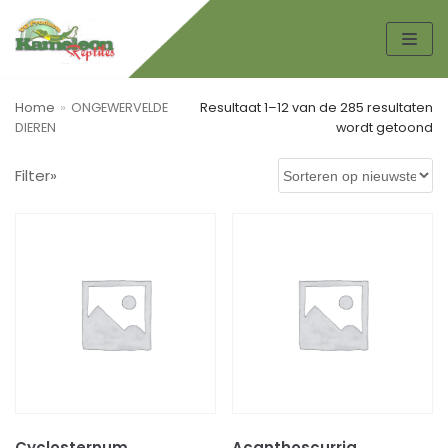
Spring
naar
de
Home
»
ONGEWERVELDE
Resultaat 1–12 van de 285 resultaten
inhoud
DIEREN
wordt getoond
Zoek
Filter»
ZO
EK
EN
Productcategorieën
AMFIBIEËN
KIKKERS
PADDEN
Boeken
HONDEN TOEBEHOREN
Cyclosternum
Acanthoscurria