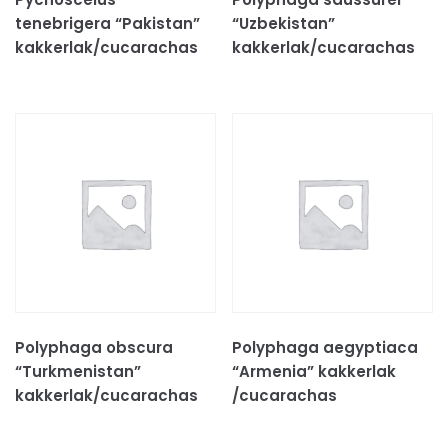
Voer & beloningen
tenebrigera “Pakistan”
“Uzbekistan”
KATTEN TOEBEHOREN
kakkerlak/cucarachas
kakkerlak/cucarachas
KNAAGDIEREN
CAVIA'S
HAMSTERS
KONIJNEN
KNAAGDIEREN TOEBEHOREN
Bodembedekkingen
Decoratie & speeltjes
Kooien & hokken
Voer
Hooi
Polyphaga obscura
Polyphaga aegyptiaca
Voer/drinkbakken
“Turkmenistan”
“Armenia” kakkerlak
ONGEWERVELDE DIEREN
kakkerlak/cucarachas
/cucarachas
INSECTEN
MILJOENPOTEN