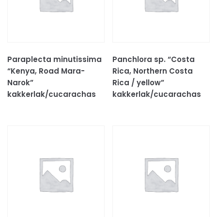
Transportboxen
Verlichting
UVB lampen
WARMTE lampen
Paraplecta minutissima
Panchlora sp. “Costa
Verwarming
“Kenya, Road Mara-
Rica, Northern Costa
Vitamienen en calcium
Narok”
Rica / yellow”
Voer & mineralen
kakkerlak/cucarachas
kakkerlak/cucarachas
Diepvries voer
Levend voer
Voer/drinkbakken
TERRARIUMS & AQUARIUMS
Uncategorized
VISSEN
VISSEN TOEBEHOREN
VOGELS
VOGELS TOEBEHOREN