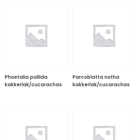
SCHORPIOENEN
VOGELSPINNEN
REPTIELEN
GECKOS
HAGEDISSEN
KAMELEONS
LANDSCHILDPADDEN
SLANGEN
Phoetalia pallida
Parcoblatta notha
WATERSCHILDPADDEN
kakkerlak/cucarachas
kakkerlak/cucarachas
REPTIELEN TOEBEHOREN
Decoratie & schuilplaatsen
Levende terrariumplanten
Substraten
Thermometers & hygrometers
Thermostaten