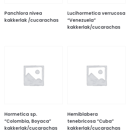
Decoratie & speeltjes
Panchlora nivea
Lucihormetica verrucosa
Kooien
kakkerlak /cucarachas
“Venezuela”
Voer
kakkerlak/cucarachas
Voer/drinkbakken
Volg ons op:
Hormetica sp.
Hemiblabera
“Colombia, Boyaca”
tenebricosa “Cuba”
kakkerlak/cucarachas
kakkerlak/cucarachas