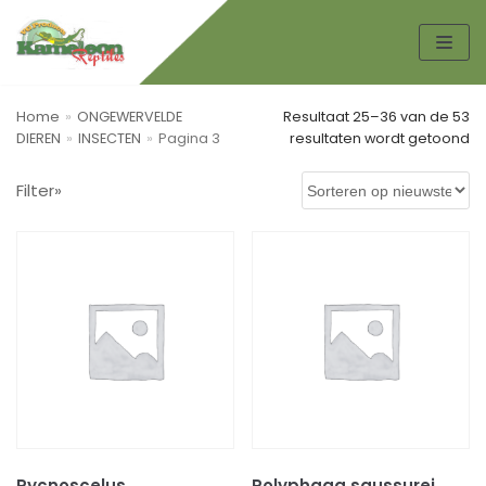
Spring
naar
de
Home
»
ONGEWERVELDE
Resultaat 25–36 van de 53
inhoud
DIEREN
»
INSECTEN
»
Pagina 3
resultaten wordt getoond
Zoek
Filter»
ZO
EK
EN
Productcategorieën
AMFIBIEËN
KIKKERS
PADDEN
Boeken
HONDEN TOEBEHOREN
Pycnoscelus
Polyphaga saussurei