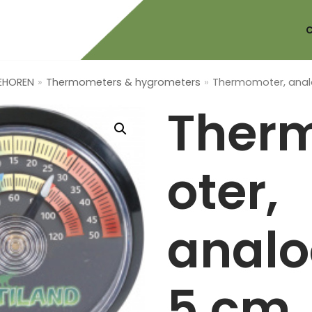
BEHOREN
»
Thermometers & hygrometers
»
Thermomoter, anal
Ther
oter,
analo
5 cm