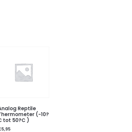
Analog Reptile
Thermometer (-10?
C tot 50?C )
€
5,95