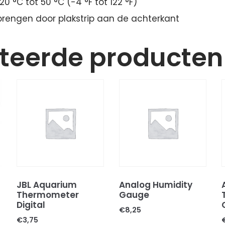
0 °C tot 50 °C (-4 °F tot 122 °F)
brengen door plakstrip aan de achterkant
teerde producten
JBL Aquarium
Analog Humidity
Thermometer
Gauge
Digital
€
8,25
€
3,75