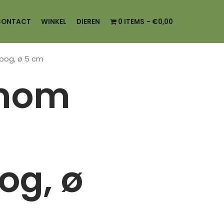
CONTACT
WINKEL
DIEREN
0 ITEMS
€0,00
oog, ø 5 cm
mom
og, ø