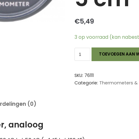
€
5,49
3 op voorraad (kan nabes
TOEVOEGEN AAN 
SKU:
76111
Categorie:
Thermometers & 
rdelingen (0)
, analoog