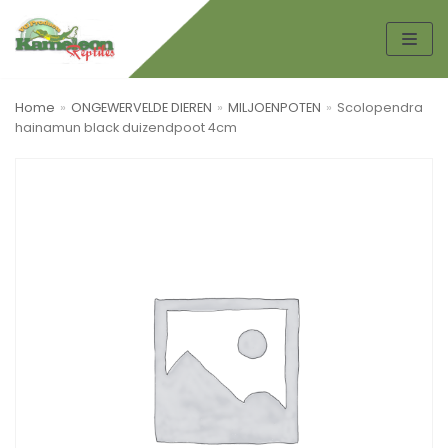
Spring
naar
de
Home
»
ONGEWERVELDE DIEREN
»
MILJOENPOTEN
»
Scolopendra
inhoud
hainamun black duizendpoot 4cm