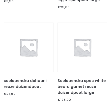
€
8,50
€
25,00
scolopendra dehaani
Scolopendra spec white
reuze duizendpoot
beard garnet reuze
duizendpoot large
€
27,50
€
125,00