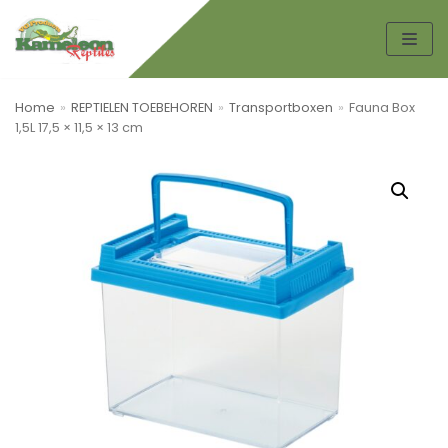
Spring
naar
de
Home
»
REPTIELEN TOEBEHOREN
»
Transportboxen
»
Fauna Box
inhoud
1,5L 17,5 × 11,5 × 13 cm