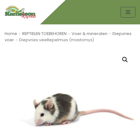
Spring
naar
de
Home
»
REPTIELEN TOEBEHOREN
»
Voer & mineralen
»
Diepvries
inhoud
voer
»
Diepvries veeltepelmuis (mastomys)