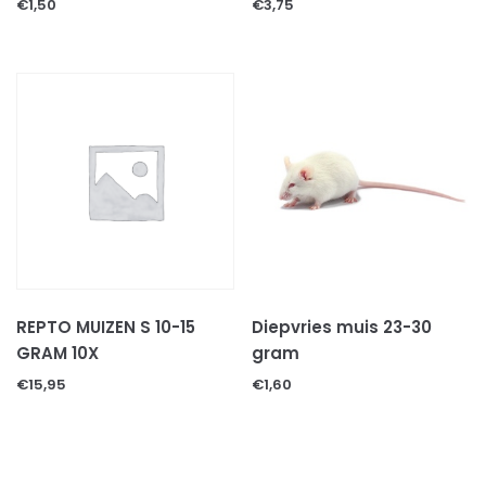
€
1,50
€
3,75
REPTO MUIZEN S 10-15
Diepvries muis 23-30
GRAM 10X
gram
€
15,95
€
1,60