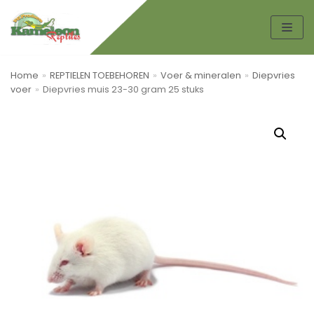
Spring
naar
de
Home
»
REPTIELEN TOEBEHOREN
»
Voer & mineralen
»
Diepvries
inhoud
voer
»
Diepvries muis 23-30 gram 25 stuks