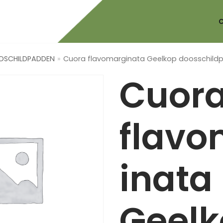
DSCHILDPADDEN
»
Cuora flavomarginata Geelkop doosschild
Cuor
flavo
inata
Geelk