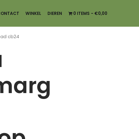
CONTACT
WINKEL
DIEREN
0 ITEMS
€0,00
pad cb24
a
marg
op