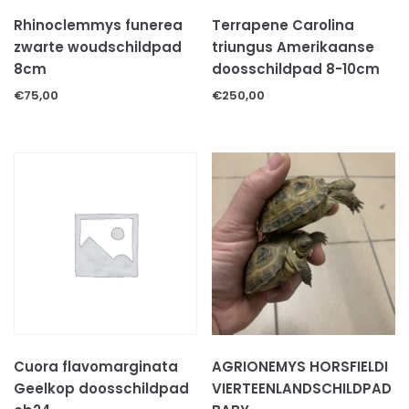
Rhinoclemmys funerea
Terrapene Carolina
zwarte woudschildpad
triungus Amerikaanse
8cm
doosschildpad 8-10cm
€
75,00
€
250,00
Cuora flavomarginata
AGRIONEMYS HORSFIELDI
Geelkop doosschildpad
VIERTEENLANDSCHILDPAD