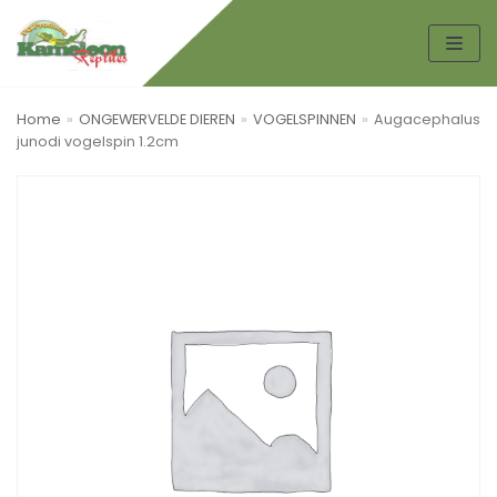
Spring
naar
de
Home
»
ONGEWERVELDE DIEREN
»
VOGELSPINNEN
»
Augacephalus
inhoud
junodi vogelspin 1.2cm