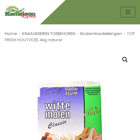
Spring
naar
de
Home
»
KNAAGDIEREN TOEBEHOREN
»
Bodembedekkingen
»
TOP
inhoud
FRESH HOUTVEZEL 4kg naturel