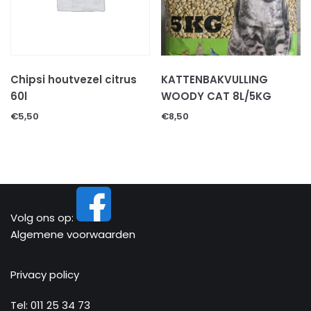
Chipsi houtvezel citrus
KATTENBAKVULLING
60l
WOODY CAT 8L/5KG
€
5,50
€
8,50
Volg ons op:
Algemene voorwaarden
Privacy policy
Tel:
011 25 34 73