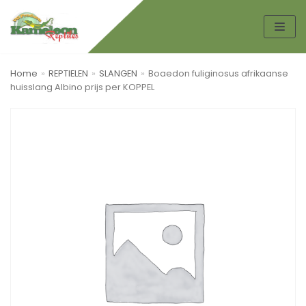
Spring
naar
de
Home
»
REPTIELEN
»
SLANGEN
»
Boaedon fuliginosus afrikaanse
inhoud
huisslang Albino prijs per KOPPEL